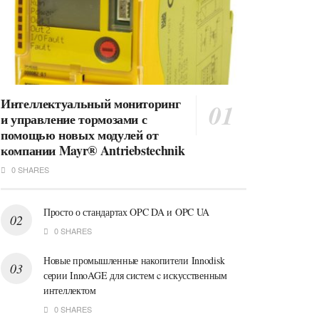
Интеллектуальный мониторинг
и управление тормозами с
помощью новых модулей от
компании Mayr® Antriebstechnik
0 SHARES
Просто о стандартах OPC DA и OPC UA
0 SHARES
Новые промышленные накопители Innodisk
серии InnoAGE для систем c искусственным
интеллектом
0 SHARES