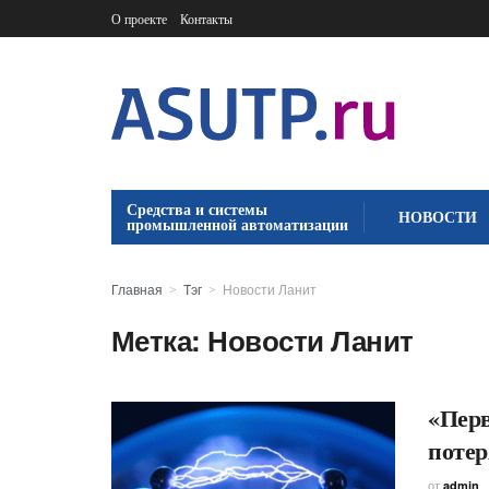
О проекте
Контакты
Средства и системы
НОВОСТИ
промышленной автоматизации
Главная
Тэг
Новости Ланит
Метка:
Новости Ланит
«Перв
потер
от
admin