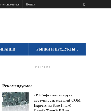
гистрироваться
МПАНИИ
РЫНКИ И ПРОДУКТЫ
Реклама
Рекомендуемое
«РТСофт» анонсирует
доступность модулей COM
Express на базе Intel®
Core™/Xeon® E 8-го