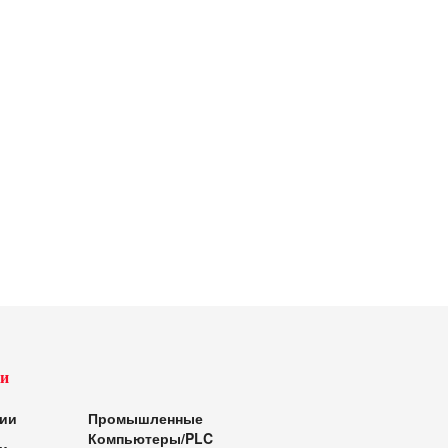
и
ии
Промышленные
Компьютеры/PLC
и