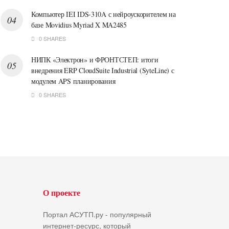
Компьютер IEI IDS-310A с нейроускорителем на
базе Movidius Myriad X MA2485
0 SHARES
НИПК «Электрон» и ФРОНТСТЕП: итоги
внедрения ERP CloudSuite Industrial (SyteLine) с
модулем APS планирования
0 SHARES
О проекте
Портал АСУТП.ру - популярный
интернет-ресурс, который