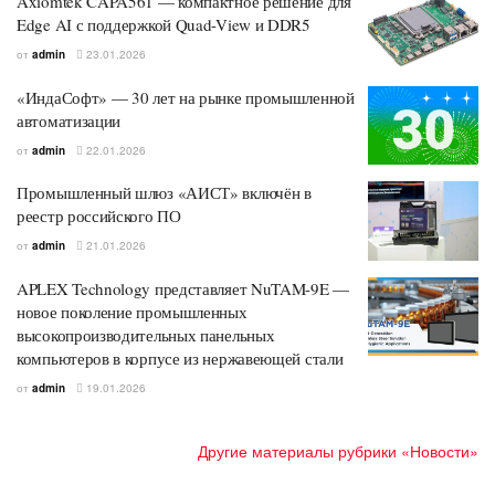
Axiomtek CAPA561 — компактное решение для
Edge AI с поддержкой Quad-View и DDR5
от
admin
23.01.2026
«ИндаСофт» — 30 лет на рынке промышленной
автоматизации
от
admin
22.01.2026
Промышленный шлюз «АИСТ» включён в
реестр российского ПО
от
admin
21.01.2026
APLEX Technology представляет NuTAM-9E —
новое поколение промышленных
высокопроизводительных панельных
компьютеров в корпусе из нержавеющей стали
от
admin
19.01.2026
Другие материалы рубрики «Новости»