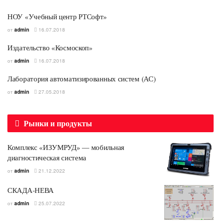
НОУ «Учебный центр РТСофт»
от
admin
16.07.2018
Издательство «Космоскоп»
от
admin
16.07.2018
Лаборатория автоматизированных систем (АС)
от
admin
27.05.2018
Рынки и продукты
Комплекс «ИЗУМРУД» — мобильная
диагностическая система
от
admin
21.12.2022
СКАДА-НЕВА
от
admin
25.07.2022