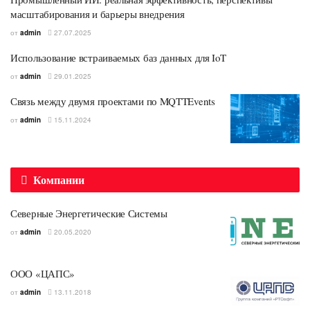
масштабирования и барьеры внедрения
от
admin
27.07.2025
Использование встраиваемых баз данных для IoT
от
admin
29.01.2025
Связь между двумя проектами по MQTTEvents
от
admin
15.11.2024
Компании
Северные Энергетические Системы
от
admin
20.05.2020
ООО «ЦАПС»
от
admin
13.11.2018