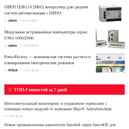
ОВЕН ПЛК110 [М02] контроллер для средних
систем автоматизации с DI/DO
от
admin
22.01.2021
Модульные встраиваемые компьютеры серии
UNO-1000/2000
от
admin
10.07.2019
PowerFactory — комплексная система расчета и
планирования электрических режимов
от
RTSoft
10.07.2018
ТОП-5 новостей за 7 дней
Интеллектуальный мониторинг и управление тормозами с
помощью новых модулей от компании Mayr® Antriebstechnik
17.05.2018
Новые промышленные накопители Innodisk серии InnoAGE для