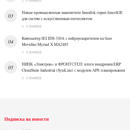
0 SHARES
Новые промышленные накопители Innodisk серии InnoAGE
для систем c искусственным интеллектом
0 SHARES
Компьютер IEI IDS-310A с нейроускорителем на базе
Movidius Myriad X MA2485
0 SHARES
НИПК «Электрон» и ФРОНТСТЕП: итоги внедрения ERP
CloudSuite Industrial (SyteLine) с модулем APS планирования
0 SHARES
Подписка на новости