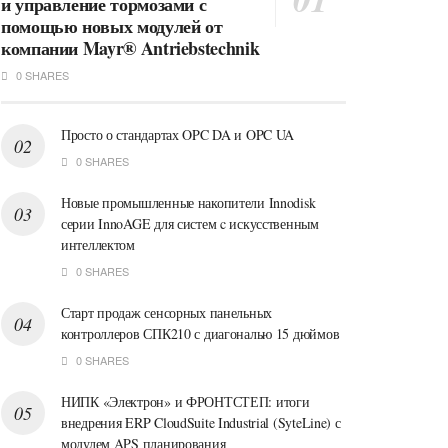
и управление тормозами с
помощью новых модулей от
компании Mayr® Antriebstechnik
0 SHARES
Просто о стандартах OPC DA и OPC UA
0 SHARES
Новые промышленные накопители Innodisk
серии InnoAGE для систем c искусственным
интеллектом
0 SHARES
Старт продаж сенсорных панельных
контроллеров СПК210 с диагональю 15 дюймов
0 SHARES
НИПК «Электрон» и ФРОНТСТЕП: итоги
внедрения ERP CloudSuite Industrial (SyteLine) с
модулем APS планирования