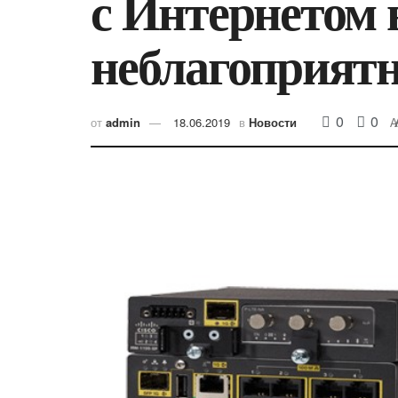
с Интернетом 
неблагоприят
0
0
от
admin
18.06.2019
в
Новости
A