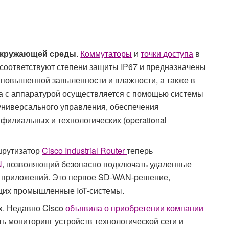
 окружающей среды
.
Коммутаторы
и
точки доступа
в
 соответствуют степени защиты IP67 и предназначены
 повышенной запыленности и влажности, а также в
та с аппаратурой осуществляется с помощью системы
универсального управления, обеспечения
филиальных и технологических (operational
шрутизатор
Cisco Industrial Router
теперь
N
, позволяющий безопасно подключать удаленные
ь приложений. Это первое SD-WAN-решение,
ющих промышленные IoT-системы.
х
. Недавно Cisco
объявила о приобретении компании
ть мониторинг устройств технологической сети и