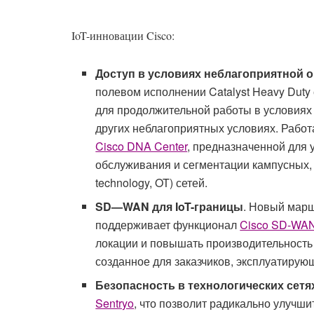
IoT-инновации Cisco:
Доступ в условиях неблагоприятной
полевом исполнении Catalyst Heavy Duty
для продолжительной работы в условиях
других неблагоприятных условиях. Рабо
Cisco DNA Center
, предназначенной для 
обслуживания и сегментации кампусных, 
technology, OT) сетей.
SD
—
WAN
для
IoT
-границы
. Новый мар
поддерживает функционал
Cisco SD-WA
локации и повышать производительност
созданное для заказчиков, эксплуатиру
Безопасность в технологических сетя
Sentryo
, что позволит радикально улучши