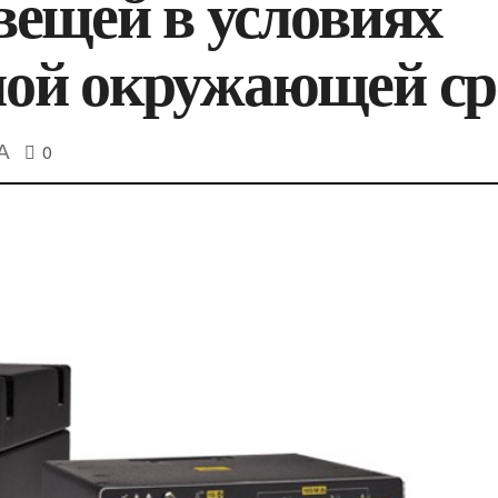
вещей в условиях
ной окружающей с
0
A