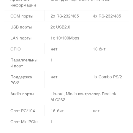
информации
СОМ порты
2x RS-232/485
4x RS-232/485
USB порты
2x USB2.0
LAN порты
1x 10/100Mbps
GPIO
нет
16 бит
Параллельны
1
й порт
Поддержка
нет
1x Combo PS/2
PS/2
Audio порты
Lin-out, Mic-in контроллер Realtek
ALC262
Слот PC/104
16-бит
нет
Слот MiniPCIe
1