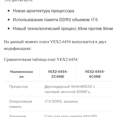
Новая архитектура процессора
Использование памяти DDR3 объемом 1Гб
Новый технологический процесс 65ни против 90нм
На данный момент плата VEX2-6454 выпускается в двух
модификациях:
Сравнительная таблица плат VEX2-6454:
Наименован
VEX2-6454-
VEX2-6454-
ие
2C4INE
4C4NE
Процессор
Двухъядерный Vortex86EX2 c
тактовой частотой 600МГц
Оперативная
1Гб DDR3, запаяна
память
Хранение
Слот для карт памяти microSD