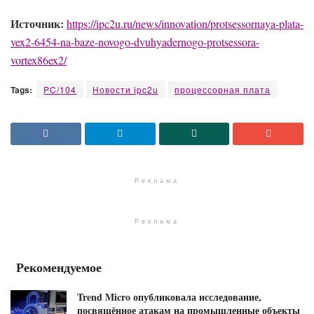
Источник:
https://ipc2u.ru/news/innovation/protsessornaya-plata-
vex2-6454-na-baze-novogo-dvuhyadernogo-protsessora-
vortex86ex2/
Tags:
PC/104
Новости ipc2u
процессорная плата
Реклама
Реклама
Рекомендуемое
Trend Micro опубликовала исследование,
посвящённое атакам на промышленные объекты