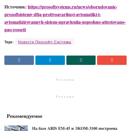
Источник:
https://prosoftsystems.ru/news/oborudovanie-
prosoftsistemy-dlja-protivoavarijnoj-avtomatiki-i-
avtomatizirovannyh-sistem-upravlenija-uspeshno-attestovano-
pao-rosseti
Tags:
Новости Прософт-Системы
Реклама
Реклама
Рекомендуемое
На базе ARIS EM-45 и ЭКОМ-3100 построена