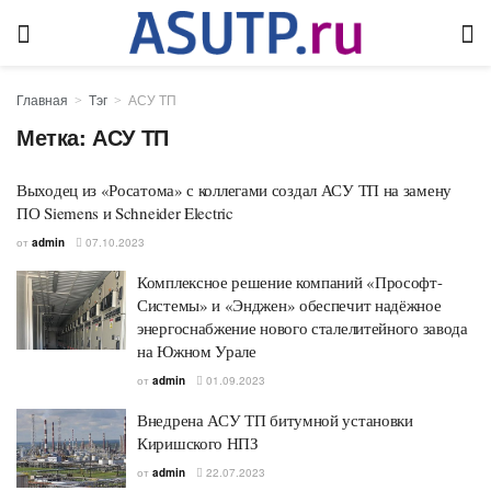
Главная
Тэг
АСУ ТП
Метка:
АСУ ТП
Выходец из «Росатома» с коллегами создал АСУ ТП на замену
ПО Siemens и Schneider Electric
от
admin
07.10.2023
Комплексное решение компаний «Прософт-
Системы» и «Энджен» обеспечит надёжное
энергоснабжение нового сталелитейного завода
на Южном Урале
от
admin
01.09.2023
Внедрена АСУ ТП битумной установки
Киришского НПЗ
от
admin
22.07.2023