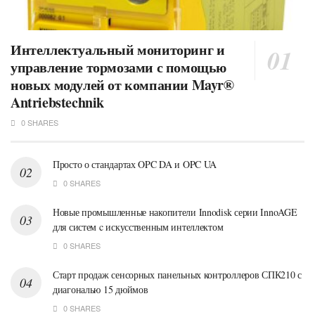
Интеллектуальный мониторинг и
управление тормозами с помощью
новых модулей от компании Mayr®
Antriebstechnik
0 SHARES
Просто о стандартах OPC DA и OPC UA
0 SHARES
Новые промышленные накопители Innodisk серии InnoAGE
для систем c искусственным интеллектом
0 SHARES
Старт продаж сенсорных панельных контроллеров СПК210 с
диагональю 15 дюймов
0 SHARES