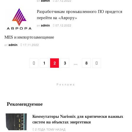
от
admin
27.12.2022
Разработчикам промышленного ПО придется
перейти на «Аврору»
от
admin
07.12.2022
MES и импортозамещение
от
admin
17.11.2022
1
2
3
…
8
Реклама
Рекомендуемое
Коммутаторы Narionix для критически важных
систем на объектах энергетики
2 ГОДА ТОМУ НАЗАД