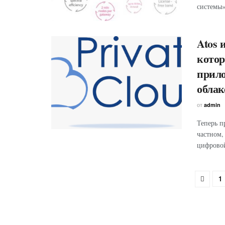
системы»
Atos 
кото
прило
облак
от
admin
Теперь п
частном,
цифровой
1