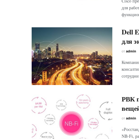
Cisco пр
для рабо
функцион
Dell 
для э
от
admin
Компании
консалти
сотрудни
РВК п
веще
от
admin
«Росстан
NB-Fi, р