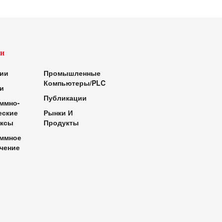
и
ии
Промышленные
Компьютеры/PLC
и
Публикации
ммно-
еские
Рынки И
ксы
Продукты
ммное
чение