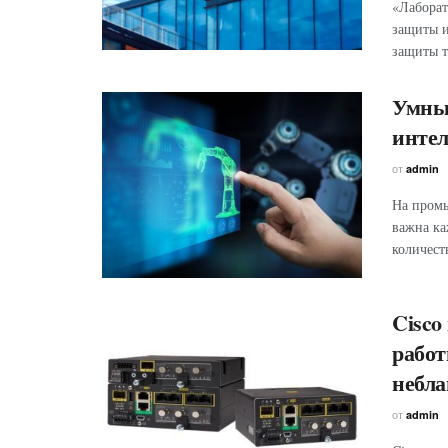
«Лаборат
защиты и
защиты т
Умный
интел
от
admin
На промы
важна ка
количест
Cisco
работ
небл
от
admin