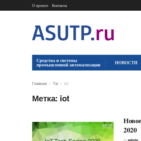
О проекте
Контакты
Средства и системы
НОВОСТИ
промышленной автоматизации
Главная
Тэг
iot
Метка:
iot
Новое
2020
от
admin