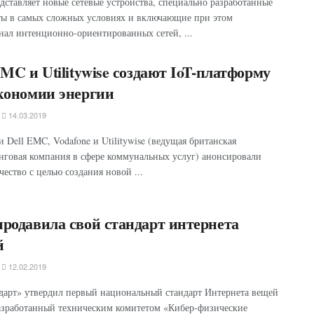
едставляет новые сетевые устройства, специально разработанные
ты в самых сложных условиях и включающие при этом
ал интенционно-ориентированных сетей, ...
EMC и Utilitywise создают IoT-платформу
кономии энергии
14.03.2019
 Dell EMC, Vodafone и Utilitywise (ведущая британская
нговая компания в сфере коммунальных услуг) анонсировали
чество с целью создания новой ...
родавила свой стандарт интернета
й
12.02.2019
дарт» утвердил первый национальный стандарт Интернета вещей
азработанный техническим комитетом «Кибер-физические