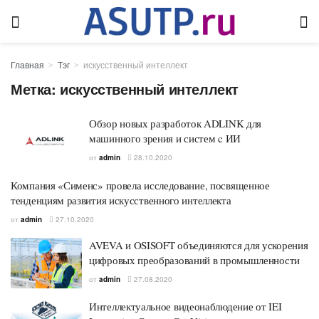
Главная
Тэг
искусственный интеллект
Метка:
искусственный интеллект
Обзор новых разработок ADLINK для
машинного зрения и систем c ИИ
от
admin
28.10.2020
Компания «Сименс» провела исследование, посвященное
тенденциям развития искусственного интеллекта
от
admin
27.10.2020
AVEVA и OSISOFT объединяются для ускорения
цифровых преобразований в промышленности
от
admin
27.08.2020
Интеллектуальное видеонаблюдение от IEI