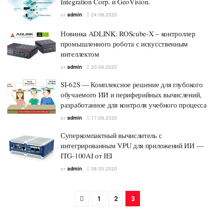
Integration Corp. и GeoVision.
от
admin
24.08.2020
Новинка ADLINK: ROScube-X – контроллер
промышленного робота с искусственным
интеллектом
от
admin
20.08.2020
SI-62S — Комплексное решение для глубокого
обучаемого ИИ и периферийных вычислений,
разработанное для контроля учебного процесса
от
admin
17.08.2020
Суперкомпактный вычислитель с
интегрированным VPU для приложений ИИ —
ITG-100AI от IEI
от
admin
08.05.2020
1
2
3