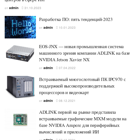
от
admin
31.10.2023
Разработка ПО: пять тенденций-2023
от
admin
10.01.2023
EOS-JNX — новая промышленная система
машинного зрения компании ADLINK на базе
NVIDIA Jetson Xavier NX
от
admin
07.04.2022
Встраиваемый многослотовый ПК IPC970 с
поддержкой высокопроизводительных
процессоров и видеокарт
от
admin
08.12.2021
ADLINK первой на рынке представила
встраиваемые графические MXM модули на
базе NVIDIA Ampere для периферийных
вычислений и приложений ИИ
от
admin
07.12.2021