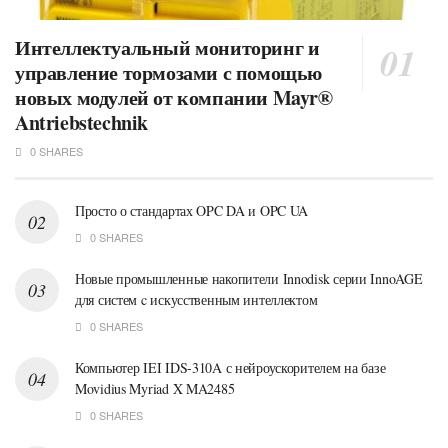
Интеллектуальный мониторинг и
управление тормозами с помощью
новых модулей от компании Mayr®
Antriebstechnik
0 SHARES
Просто о стандартах OPC DA и OPC UA
0 SHARES
Новые промышленные накопители Innodisk серии InnoAGE
для систем c искусственным интеллектом
0 SHARES
Компьютер IEI IDS-310A с нейроускорителем на базе
Movidius Myriad X MA2485
0 SHARES