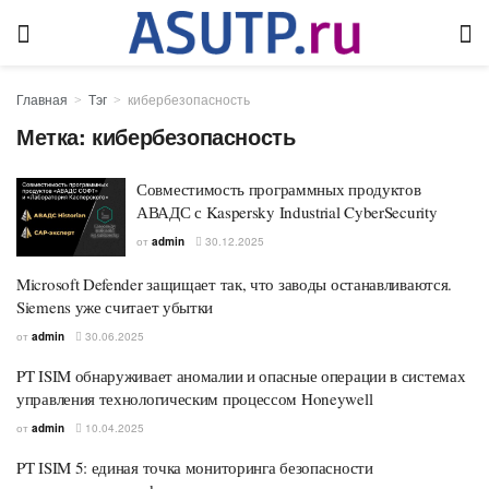
Главная
Тэг
кибербезопасность
Метка:
кибербезопасность
Совместимость программных продуктов
АВАДС с Kaspersky Industrial CyberSecurity
от
admin
30.12.2025
Microsoft Defender защищает так, что заводы останавливаются.
Siemens уже считает убытки
от
admin
30.06.2025
PT ISIM обнаруживает аномалии и опасные операции в системах
управления технологическим процессом Honeywell
от
admin
10.04.2025
PT ISIM 5: единая точка мониторинга безопасности