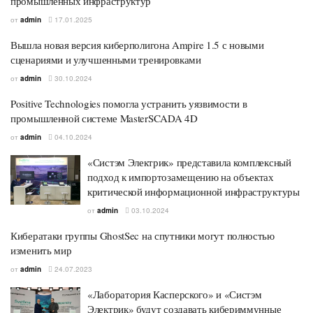
промышленных инфраструктур
от
admin
17.01.2025
Вышла новая версия киберполигона Ampire 1.5 с новыми
сценариями и улучшенными тренировками
от
admin
30.10.2024
Positive Technologies помогла устранить уязвимости в
промышленной системе MasterSCADA 4D
от
admin
04.10.2024
«Систэм Электрик» представила комплексный
подход к импортозамещению на объектах
критической информационной инфраструктуры
от
admin
03.10.2024
Кибератаки группы GhostSec на спутники могут полностью
изменить мир
от
admin
24.07.2023
«Лаборатория Касперского» и «Систэм
Электрик» будут создавать кибериммунные