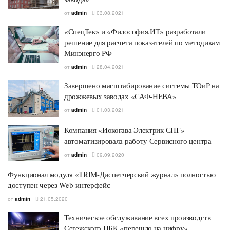
от
admin
03.08.2021
«СпецТек» и «Философия.ИТ» разработали
решение для расчета показателей по методикам
Минэнерго РФ
от
admin
28.04.2021
Завершено масштабирование системы ТОиР на
дрожжевых заводах «САФ-НЕВА»
от
admin
01.03.2021
Компания «Иокогава Электрик СНГ»
автоматизировала работу Сервисного центра
от
admin
09.09.2020
Функционал модуля «TRIM-Диспетчерский журнал» полностью
доступен через Web-интерфейс
от
admin
21.05.2020
Техническое обслуживание всех производств
Сегежского ЦБК «перешло на цифру»