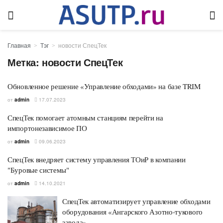
Главная
Тэг
новости СпецТек
Метка:
новости СпецТек
Обновленное решение «Управление обходами» на базе TRIM
от
admin
17.07.2023
СпецТек помогает атомным станциям перейти на
импортонезависимое ПО
от
admin
09.06.2023
СпецТек внедряет систему управления ТОиР в компании
"Буровые системы"
от
admin
14.10.2021
СпецТек автоматизирует управление обходами
оборудования «Ангарского Азотно-тукового
завода»