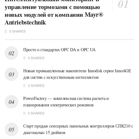
управление тормозами с помощью
новых модулей от компании Mayr®
Antriebstechnik
0 SHARES
Просто о стандартах OPC DA и OPC UA
0 SHARES
Новые промышленные накопители Innodisk серии InnoAGE
для систем c искусственным интеллектом
0 SHARES
PowerFactory — комплексная система расчета и
планирования электрических режимов
0 SHARES
Старт продаж сенсорных панельных контроллеров СПК210 с
диагональю 15 дюймов