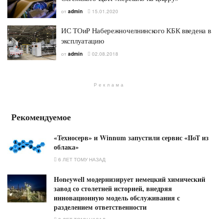
от
admin
15.01.2020
ИС ТОиР Набережночелнинского КБК введена в
эксплуатацию
от
admin
02.08.2018
Реклама
Рекомендуемое
«Техносерв» и Winnum запустили сервис «IIoT из
облака»
6 ЛЕТ ТОМУ НАЗАД
Honeywell модернизирует немецкий химический
завод со столетней историей, внедряя
инновационную модель обслуживания с
разделением ответственности