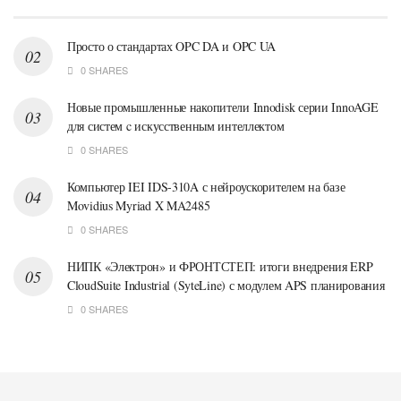
Просто о стандартах OPC DA и OPC UA
0 SHARES
Новые промышленные накопители Innodisk серии InnoAGE
для систем c искусственным интеллектом
0 SHARES
Компьютер IEI IDS-310A с нейроускорителем на базе
Movidius Myriad X MA2485
0 SHARES
НИПК «Электрон» и ФРОНТСТЕП: итоги внедрения ERP
CloudSuite Industrial (SyteLine) с модулем APS планирования
0 SHARES