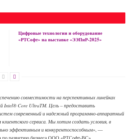
Цифровые технологии и оборудование
«РТСофт» на выставке «ЭЭПиР-2025»
спечению совместимости на перспективных линейках
 Intel
® Core
Ultra
TM
.
Цель
– предоставить
систем
современный
и надежный программно-аппаратный
клиентского сервиса. Мы хотим создать условия, в
ально эффективным и конкурентоспособным»
, —
ор по развитию бизнеса ООО «РТСофт-ВС».