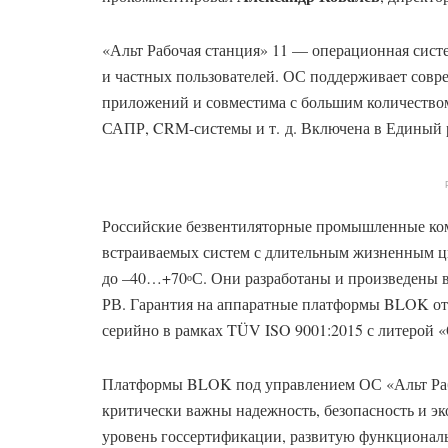
«Альт Рабочая станция» 11 — операционная сист
и частных пользователей. ОС поддерживает совр
приложений и совместима с большим количеств
САПР, CRM-системы и т. д. Включена в Единый 
Российские безвентиляторные промышленные ко
встраиваемых систем с длительным жизненным ц
до –40…+70
С. Они разработаны и произведены 
о
РВ. Гарантия на аппаратные платформы BLOK от 
серийно в рамках TÜV ISO 9001:2015 с литерой «
Платформы BLOK под управлением ОС «Альт Рабоч
критически важны надежность, безопасность и э
уровень госсертификации, развитую функциональ