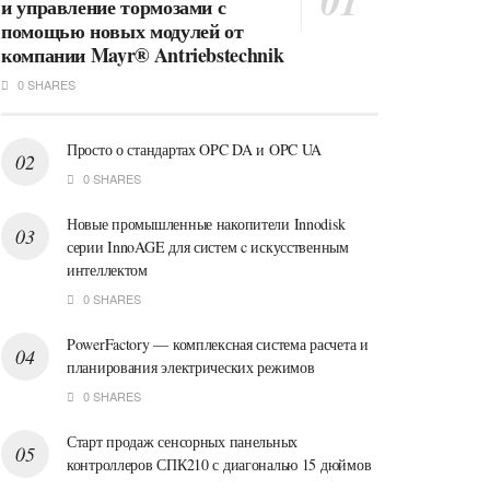
и управление тормозами с
помощью новых модулей от
компании Mayr® Antriebstechnik
0 SHARES
Просто о стандартах OPC DA и OPC UA
0 SHARES
Новые промышленные накопители Innodisk
серии InnoAGE для систем c искусственным
интеллектом
0 SHARES
PowerFactory — комплексная система расчета и
планирования электрических режимов
0 SHARES
Старт продаж сенсорных панельных
контроллеров СПК210 с диагональю 15 дюймов