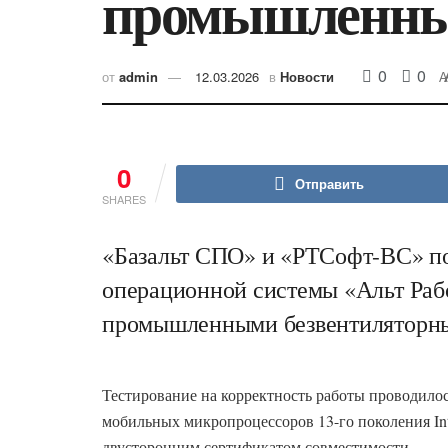
промышленны
0
0
от
admin
12.03.2026
в
Новости
A
0
Отправить
SHARES
«Базальт СПО» и «РТСофт-ВС» п
операционной системы «Альт Раб
промышленными безвентиляторн
Тестирование на корректность работы проводило
мобильных микропроцессоров 13-го поколения Int
двусторонним сертификатом совместимости.