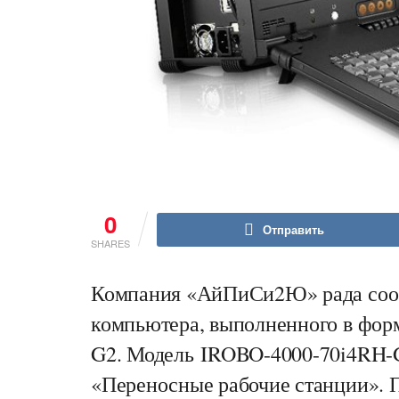
0
Отправить
SHARES
Компания «АйПиСи2Ю» рада сооб
компьютера, выполненного в фор
G2. Модель IROBO-4000-70i4RH-G
«Переносные рабочие станции». 