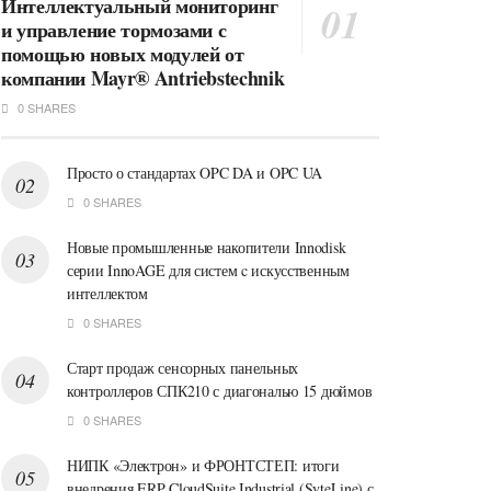
Интеллектуальный мониторинг
и управление тормозами с
помощью новых модулей от
компании Mayr® Antriebstechnik
0 SHARES
Просто о стандартах OPC DA и OPC UA
0 SHARES
Новые промышленные накопители Innodisk
серии InnoAGE для систем c искусственным
интеллектом
0 SHARES
Старт продаж сенсорных панельных
контроллеров СПК210 с диагональю 15 дюймов
0 SHARES
НИПК «Электрон» и ФРОНТСТЕП: итоги
внедрения ERP CloudSuite Industrial (SyteLine) с