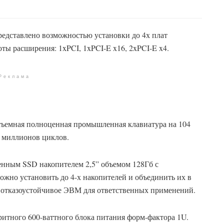
дставлено возможностью установки до 4х плат
ы расширения: 1xPCI, 1xPCI-E x16, 2xPCI-E x4.
Реклама
 съемная полноценная промышленная клавиатура на 104
8 миллионов циклов.
енным SSD накопителем 2,5” объемом 128Гб с
жно установить до 4-х накопителей и объединить их в
ть отказоустойчивое ЭВМ для ответственных применений.
ритного 600-ваттного блока питания форм-фактора 1U.