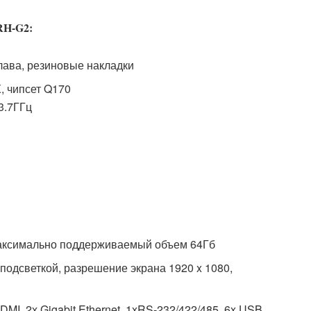
RH-G2:
лава, резиновые накладки
, чипсет Q170
3.7ГГц
аксимально поддерживаемый объем 64Гб
подсветкой, разрешение экрана 1920 x 1080,
MI, 2х Gigabit Ethernet, 1xRS-232/422/485, 6x USB,