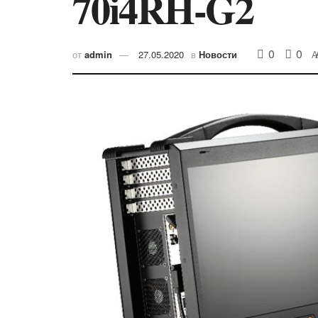
70i4RH-G2
0
0
от
admin
27.05.2020
в
Новости
A