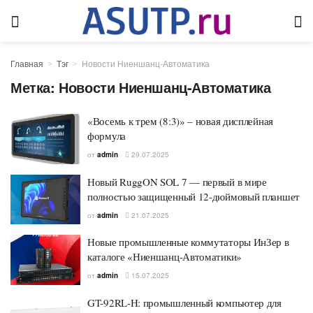
Главная
Тэг
Новости Ниеншанц-Автоматика
Метка:
Новости Ниеншанц-Автоматика
«Восемь к трем (8:3)» – новая дисплейная
формула
от
admin
29.07.2025
Новый RuggON SOL 7 — первый в мире
полностью защищенный 12-дюймовый планшет
от
admin
21.07.2025
Новые промышленные коммутаторы ИнЗер в
каталоге «Ниеншанц-Автоматики»
от
admin
15.07.2025
GT-92RL-H: промышленный компьютер для