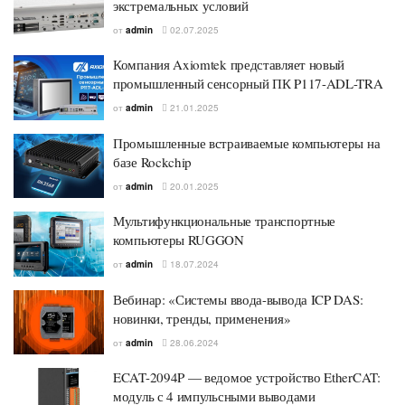
экстремальных условий
от
admin
02.07.2025
Компания Axiomtek представляет новый
промышленный сенсорный ПК P117-ADL-TRA
от
admin
21.01.2025
Промышленные встраиваемые компьютеры на
базе Rockchip
от
admin
20.01.2025
Мультифункциональные транспортные
компьютеры RUGGON
от
admin
18.07.2024
Вебинар: «Системы ввода-вывода ICP DAS:
новинки, тренды, применения»
от
admin
28.06.2024
ECAT-2094P — ведомое устройство EtherCAT:
модуль с 4 импульсными выводами