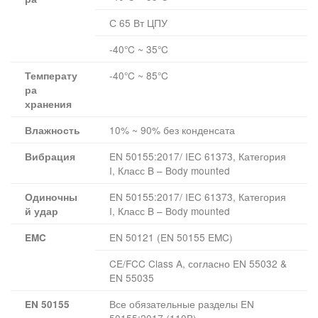
С 65 Вт ЦПУ
-40°C ~ 35°C
-40°C ~ 85°C
Температу
ра
хранения
10% ~ 90% без конденсата
Влажность
EN 50155:2017/ IEC 61373, Категория
Вибрация
I, Класс B – Body mounted
EN 50155:2017/ IEC 61373, Категория
Одиночны
I, Класс B – Body mounted
й удар
EN 50121 (EN 50155 EMC)
EMC
CE/FCC Class A, согласно EN 55032 &
EN 55035
Все обязательные разделы EN
EN 50155
50155:2017 (110В)