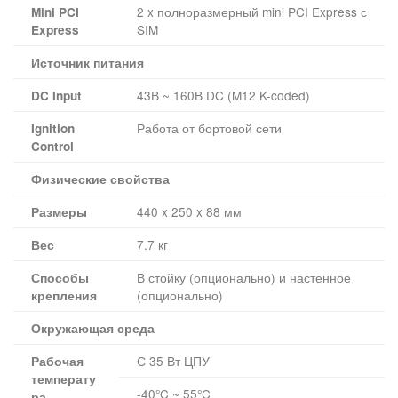
2 x полноразмерный mini PCI Express с
Mini PCI
SIM
Express
Источник питания
43В ~ 160В DC (M12 K-coded)
DC Input
Работа от бортовой сети
Ignition
Control
Физические свойства
440 x 250 x 88 мм
Размеры
7.7 кг
Вес
В стойку (опционально) и настенное
Способы
(опционально)
крепления
Окружающая среда
С 35 Вт ЦПУ
Рабочая
температу
-40°C ~ 55°C
ра