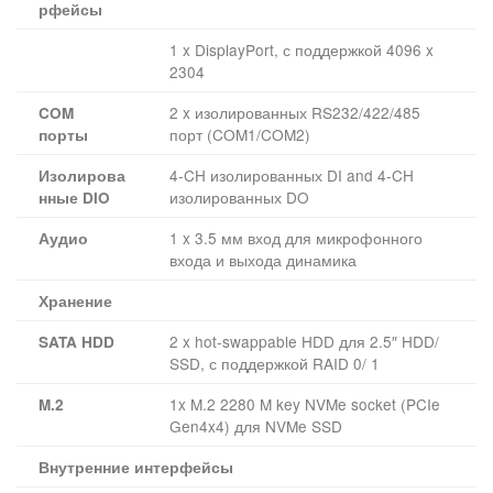
рфейсы
1 x DisplayPort, с поддержкой 4096 x
2304
2 x изолированных RS232/422/485
COM
порт (COM1/COM2)
порты
4-CH изолированных DI and 4-CH
Изолирова
изолированных DO
нные DIO
1 x 3.5 мм вход для микрофонного
Аудио
входа и выхода динамика
Хранение
2 x hot-swappable HDD для 2.5″ HDD/
SATA HDD
SSD, с поддержкой RAID 0/ 1
1x M.2 2280 M key NVMe socket (PCIe
M.2
Gen4x4) для NVMe SSD
Внутренние интерфейсы