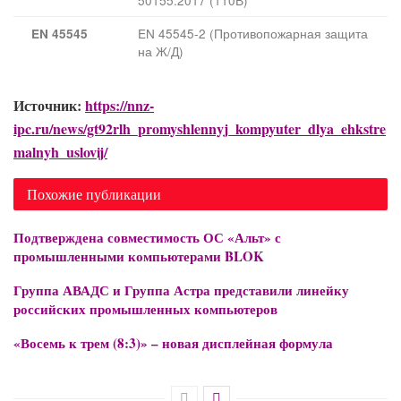
EN 45545-2 (Противопожарная защита
EN 45545
на Ж/Д)
Источник:
https://nnz-
ipc.ru/news/gt92rlh_promyshlennyj_kompyuter_dlya_ehkstre
malnyh_uslovij/
Похожие публикации
Подтверждена совместимость ОС «Альт» с
промышленными компьютерами BLOK
Группа АВАДС и Группа Астра представили линейку
российских промышленных компьютеров
«Восемь к трем (8:3)» – новая дисплейная формула