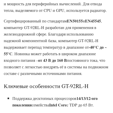
и мощность для периферийных вычислений. Для отвода
тепла, выделяемого от CPU и GPU, используется радиатор.
EN50155
EN45545
Сертифицированный по стандартам
и
,
компьютер GT-92RL-H разработан для применения в
железнодорожной сфере. Благодаря использованию
надежной компонентной базы, компьютер GT-92RL-H
-40°C до ~
выдерживает перепад температур в диапазоне от
55°C
. Новинка может работать в широком диапазоне
от 43 В до 160 В
входного питания –
постоянного тока, что
позволяет с легкостью внедрять её в системы на подвижном
составе с различными источниками питания.
Ключевые особенности GT-92RL-H
14/13/12-ого
Поддержка десктопных процессоров
поколения
Intel Core
семейства
c TDP до 65 Вт.