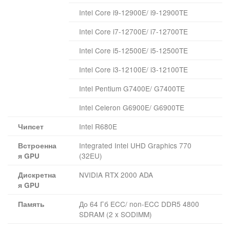
Intel Core i9-12900E/ i9-12900TE
Intel Core i7-12700E/ i7-12700TE
Intel Core i5-12500E/ i5-12500TE
Intel Core i3-12100E/ i3-12100TE
Intel Pentium G7400E/ G7400TE
Intel Celeron G6900E/ G6900TE
Intel R680E
Чипсет
Integrated Intel UHD Graphics 770
Встроенна
(32EU)
я GPU
NVIDIA RTX 2000 ADA
Дискретна
я GPU
До 64 Гб ECC/ non-ECC DDR5 4800
Память
SDRAM (2 x SODIMM)