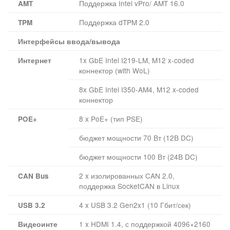
Поддержка Intel vPro/ AMT 16.0
AMT
Поддержка dTPM 2.0
TPM
Интерфейсы ввода/вывода
1x GbE Intel I219-LM, M12 x-coded
Интернет
коннектор (with WoL)
8x GbE Intel I350-AM4, M12 x-coded
коннектор
8 x PoE+ (тип PSE)
POE+
бюджет мощности 70 Вт (12В DC)
бюджет мощности 100 Вт (24В DC)
2 x изолированных CAN 2.0,
CAN Bus
поддержка SocketCAN в Linux
4 x USB 3.2 Gen2x1 (10 Гбит/сек)
USB 3.2
1 x HDMI 1.4, с поддержкой 4096×2160
Видеоинте