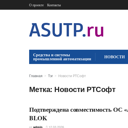
О проекте
Контакты
Средства и системы
НОВОСТИ
промышленной автоматизации
Главная
Тэг
Новости РТСофт
Метка:
Новости РТСофт
Подтверждена совместимость ОС 
BLOK
от
12.03.2026
admin