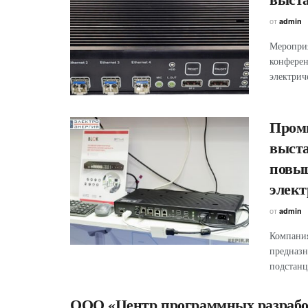
от
admin
Мероприя
конферен
электриче
Пром
выста
повы
элект
от
admin
Компания
предназн
подстанц
ООО «Центр программных разрабо