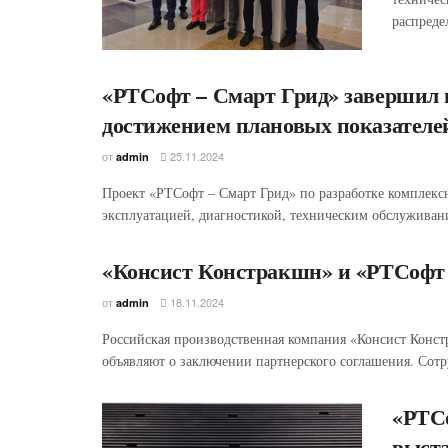
распреде
«РТСофт – Смарт Грид» завершил 
достижением плановых показателе
от
25.11.2024
admin
Проект «РТСофт – Смарт Грид» по разработке комплекс
эксплуатацией, диагностикой, техническим обслуживани
«Консист Констракшн» и «РТСофт 
от
18.11.2024
admin
Российская производственная компания «Консист Конс
объявляют о заключении партнерского соглашения. Сотру
«РТСо
выст