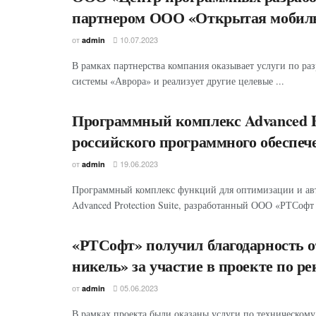
партнером ООО «Открытая мобил
от
10.07.2023
admin
В рамках партнерства компания оказывает услуги по р
системы «Аврора» и реализует другие целевые ...
Программный комплекс Advanced Pro
российского программного обеспеч
от
19.06.2023
admin
Программный комплекс функций для оптимизации и авт
Advanced Protection Suite, разработанный ООО «РТСофт 
«РТСофт» получил благодарность 
никель» за участие в проекте по р
от
05.06.2023
admin
В рамках проекта были оказаны услуги по техническом