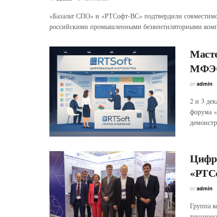
«Базальт СПО» и «РТСофт-ВС» подтвердили совместимос
российскими промышленными безвентиляторными компь
Масте
МФЭС 
от
admin
2 и 3 де
форума «
демонстр
Цифро
«РТС
от
admin
Группа к
техничес