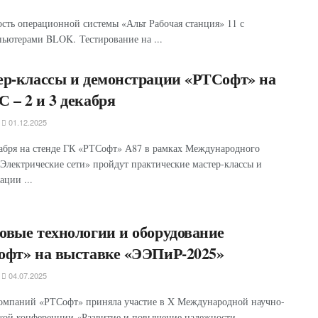
ть операционной системы «Альт Рабочая станция» 11 с
ютерами BLOK. Тестирование на ...
р-классы и демонстрации «РТСофт» на
– 2 и 3 декабря
01.12.2025
кабря на стенде ГК «РТСофт» А87 в рамках Международного
Электрические сети» пройдут практические мастер-классы и
ации ...
вые технологии и оборудование
офт» на выставке «ЭЭПиР-2025»
04.07.2025
омпаний «РТСофт» приняла участие в X Международной научно-
кой конференции «Развитие и повышение надежности