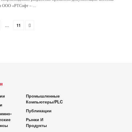
ы ООО «РТСофт – ...
…
11
и
ии
Промышленные
Компьютеры/PLC
и
Публикации
ммно-
еские
Рынки И
ксы
Продукты