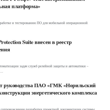
ьная платформа»
азработке и тестированию ПО для мобильной операционной
tection Suite внесен в реестр
ения
оматизации задач служб релейной защиты и автоматики –
...
от руководства ПАО «ГМК «Норильский
еконструкции энергетического комплекса
у сопровождению разработки проектной документации системы