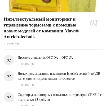
Интеллектуальный мониторинг и
управление тормозами с помощью
новых модулей от компании Mayr®
Antriebstechnik
0 SHARES
Просто о стандартах OPC DA и OPC UA
0 SHARES
Новые промышленные накопители Innodisk серии InnoAGE
для систем c искусственным интеллектом
0 SHARES
Старт продаж сенсорных панельных контроллеров СПК210 с
диагональю 15 дюймов
0 SHARES